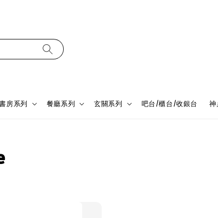
書房系列
餐廳系列
玄關系列
吧台/櫃台/收銀台
神
e