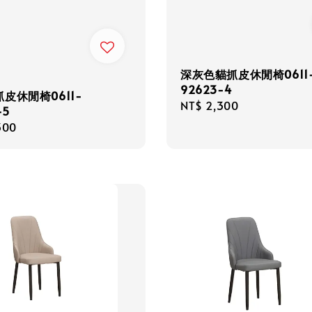
深灰色貓抓皮休閒椅0611
92623-4
皮休閒椅0611-
Regular
NT$ 2,300
-5
price
r
300