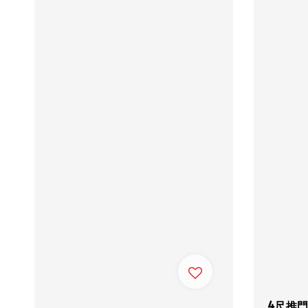
4尺推門衣