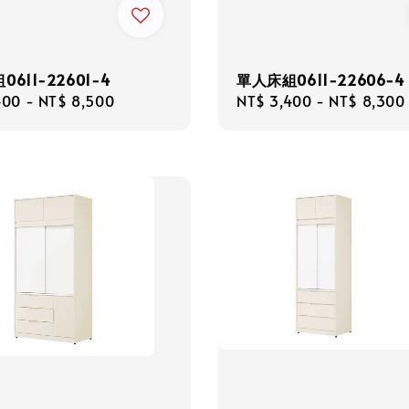
611-22601-4
單人床組0611-22606-4
r
400
-
NT$ 8,500
Regular
NT$ 3,400
-
NT$ 8,300
price