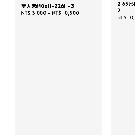
2.65尺
雙人床組0611-22611-3
2
Regular
NT$ 3,000
-
NT$ 10,500
Regula
NT$ 10
price
price