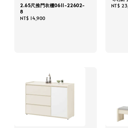
2.65尺推門衣櫃0611-22602-
Regula
NT$ 23
8
price
Regular
NT$ 14,900
price