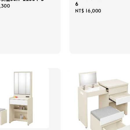
6
r
,300
Regular
NT$ 16,000
price