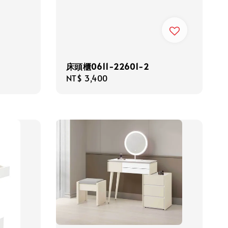
床頭櫃0611-22601-2
Regular
NT$ 3,400
price