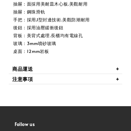
抽屜：面採用美耐皿木心板.美觀耐用
抽屜：鋼珠滑軌
手把：採用J型封邊技術.美觀防潮耐用
後鈕：採用油壓緩衝後鈕
背板：美背式處理.長櫃均有電線孔
玻璃：3mm噴砂玻璃
桌面：12mm岩板
商品運送
注意事項
Follow us