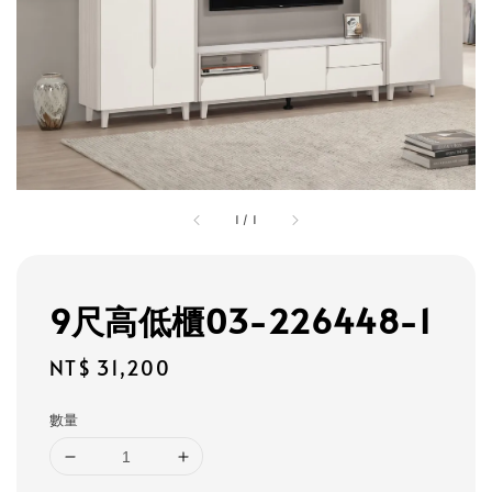
1
/
1
9尺高低櫃03-226448-1
Regular
NT$ 31,200
price
數量