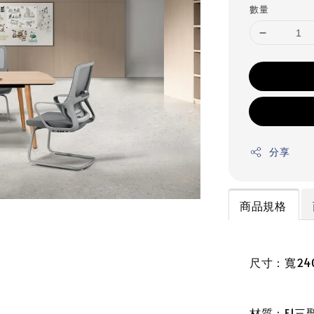
數量
分享
商品規格
尺寸：寬240
材質：E1三