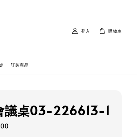
登入
購物車
桌
訂製商品
議桌03-226613-1
300