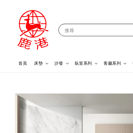
搜尋
首頁
床墊
沙發
臥室系列
客廳系列