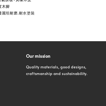
實木腳
優麗坦耐磨.耐水塗裝
Our mission
Quality materials, good designs,
craftsmanship and sustainability.