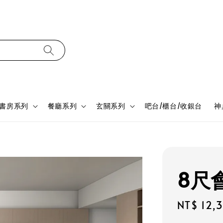
書房系列
餐廳系列
玄關系列
吧台/櫃台/收銀台
神
8尺會
Regular
NT$ 12,
price