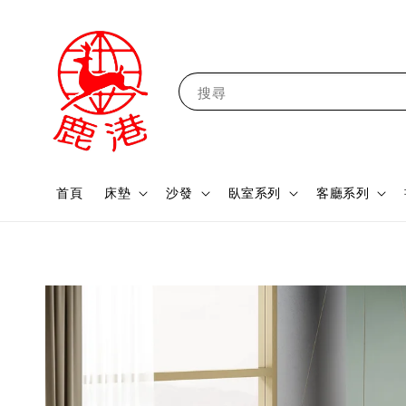
搜尋
首頁
床墊
沙發
臥室系列
客廳系列