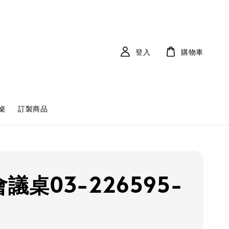
登入
購物車
桌
訂製商品
議桌03-226595-