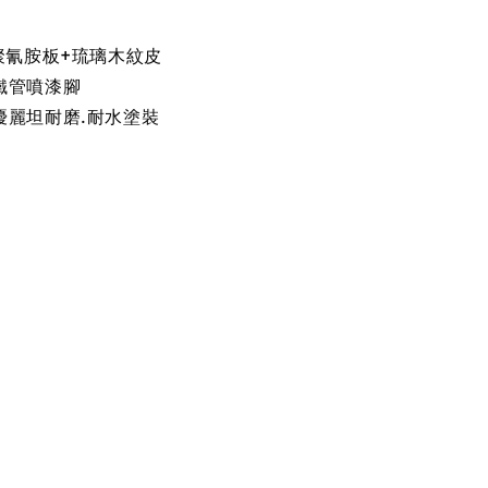
聚氰胺板+琉璃木紋皮
鐵管噴漆腳
優麗坦耐磨.耐水塗裝