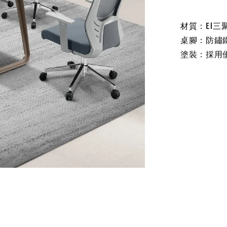
材質：E1三
桌腳：防鏽
塗裝：採用