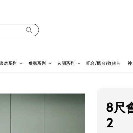
書房系列
餐廳系列
玄關系列
吧台/櫃台/收銀台
神
8尺會
2