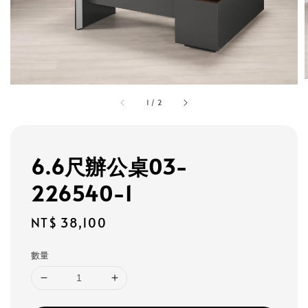
1
/
2
6.6尺辦公桌03-
226540-1
Regular
NT$ 38,100
price
數量