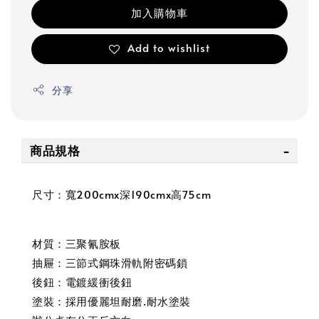
加入購物車
Add to wishlist
分享
商品規格
尺寸：寬200cmx深190cmx高75cm
材質：三聚氰胺板
抽屜：三節式鋼珠滑軌附密碼鎖
後鈕：電鍍緩衝後鈕
塗裝：採用優麗坦耐磨.耐水塗裝