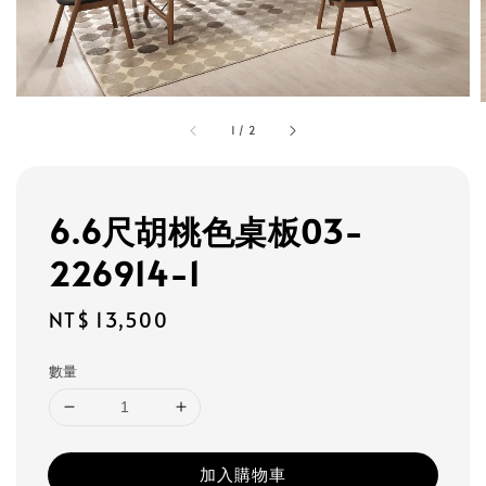
1
/
2
6.6尺胡桃色桌板03-
226914-1
Regular
NT$ 13,500
price
數量
加入購物車