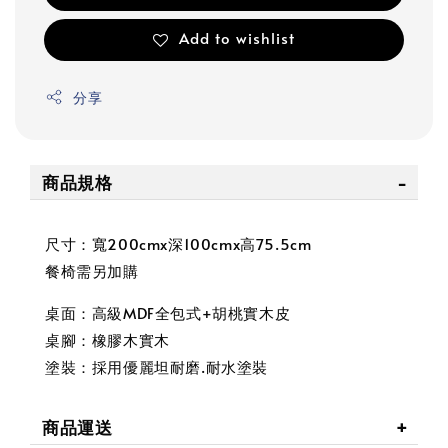
Add to wishlist
分享
商品規格
尺寸：寬200cmx深100cmx高75.5cm
餐椅需另加購
桌面：高級MDF全包式+胡桃實木皮
桌腳：橡膠木實木
塗裝：採用優麗坦耐磨.耐水塗裝
商品運送