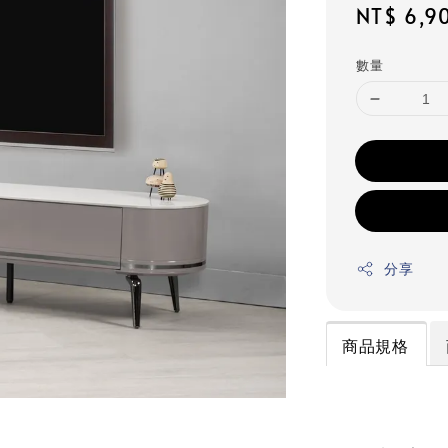
Regular
NT$ 6,9
price
數量
分享
商品規格