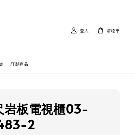
登入
購物車
桌
訂製商品
6尺岩板電視櫃03-
483-2