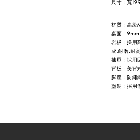
尺寸：寬199
材質：高級
桌面：9m
岩板：採用
成.耐磨.耐
抽屜：採用
背板：美背
腳座：防鏽鐵
塗裝：採用優