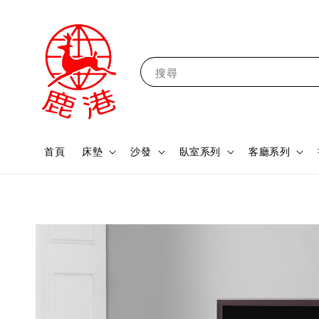
搜尋
首頁
床墊
沙發
臥室系列
客廳系列