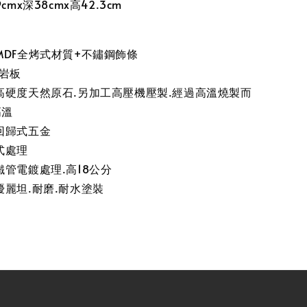
cmx深38cmx高42.3cm
MDF全烤式材質+不鏽鋼飾條
m岩板
高硬度天然原石.另加工高壓機壓製.經過高溫燒製而
高溫
回歸式五金
式處理
管電鍍處理.高18公分
麗坦.耐磨.耐水塗裝