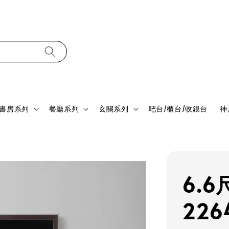
書房系列
餐廳系列
玄關系列
吧台/櫃台/收銀台
神
6.
226