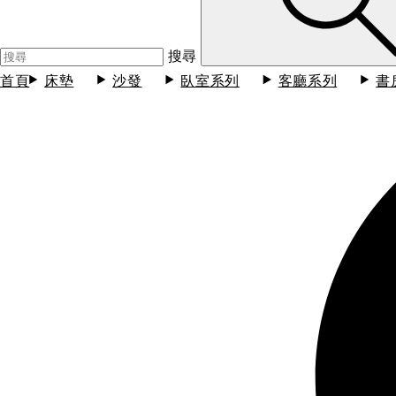
搜尋
首頁
床墊
沙發
臥室系列
客廳系列
書