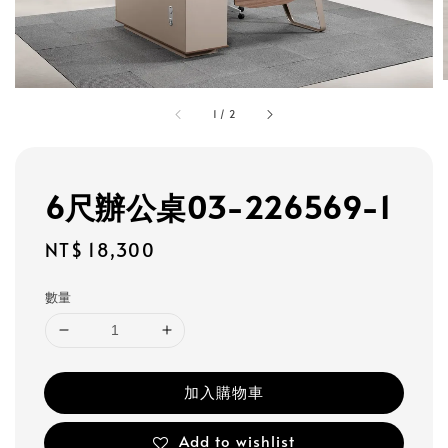
1
/
2
6尺辦公桌03-226569-1
Regular
NT$ 18,300
price
數量
加入購物車
Add to wishlist