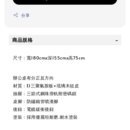
分享
商品規格
尺寸：寬180cmx深155cmx高75cm
辦公桌有分正反方向
材質：E1三聚氰胺板+琉璃木紋皮
抽屜：三節式鋼珠滑軌附密碼鎖
桌腳：防鏽鐵管噴漆腳
後鈕：電鍍緩衝後鈕
塗裝：採用優麗坦耐磨.耐水塗裝