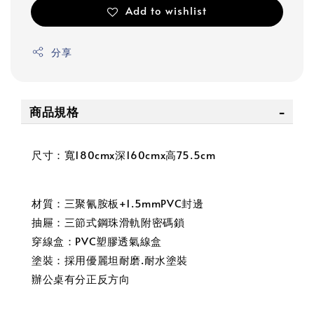
Add to wishlist
分享
商品規格
尺寸：寬180cmx深160cmx高75.5cm
材質：三聚氰胺板+1.5mmPVC封邊
抽屜：三節式鋼珠滑軌附密碼鎖
穿線盒：PVC塑膠透氣線盒
塗裝：採用優麗坦耐磨.耐水塗裝
辦公桌有分正反方向