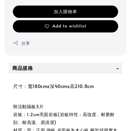
加入購物車
Add to wishlist
分享
商品規格
尺寸：寬180cmx深40cmx高210.8cm
附活動隔板3片
岩板：1.2cm亮面岩板(岩板特性：高強度、耐磨耐
刮、耐高溫、易清潔)
材質：質：正面.側板.桌面板為木心板.腳架採用實木