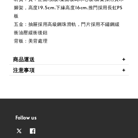
腳架，高度19.5cm.下緣高度16cm.推門採用長虹PS
板
五金：抽屜採用高級鋼珠滑軌，門片採用不鏽鋼緩
衝油壓緩衝後鈕
背板：美背處理
商品運送
注意事項
Follow us