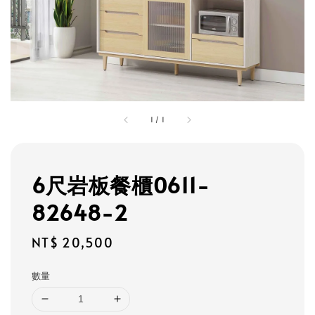
1
/
1
6尺岩板餐櫃0611-
82648-2
Regular
NT$ 20,500
price
數量