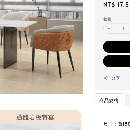
Regular
NT$ 17,
price
數量
分享
商品規格
尺寸：寬180