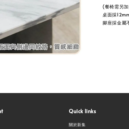
(餐椅需另加
桌面採12m
腳座採金屬
pt
Quick links
關於新集