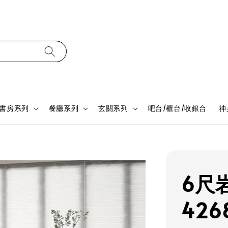
書房系列
餐廳系列
玄關系列
吧台/櫃台/收銀台
神
6尺
426