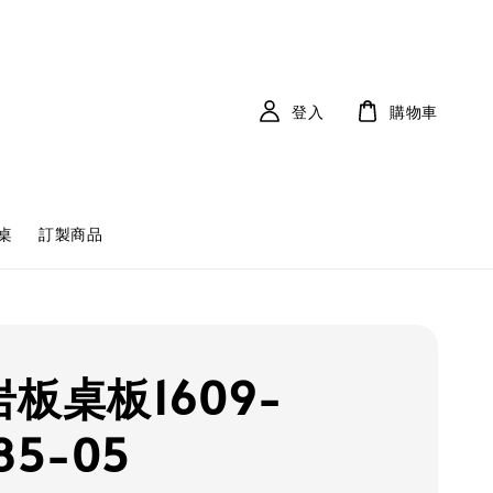
登入
購物車
桌
訂製商品
岩板桌板1609-
85-05