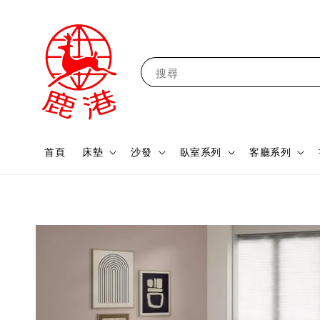
搜尋
首頁
床墊
沙發
臥室系列
客廳系列