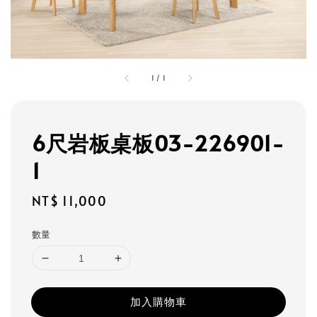
1
/
1
6尺岩板桌板03-226901-
1
Regular
NT$ 11,000
price
數量
加入購物車