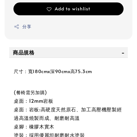
Add to wishlist
分享
商品規格
尺寸：寬180cmx深90cmx高75.3cm
(餐椅需另加購)
桌面：12mm
岩板
桌面：岩板:高硬度天然原石、加工高壓機壓製經
過高溫燒製而成、耐磨耐高溫
桌腳：橡膠木實木
塗裝：採用優麗坦耐磨耐水塗裝