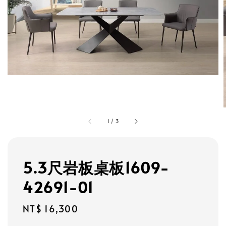
1
/
3
5.3尺岩板桌板1609-
42691-01
Regular
NT$ 16,300
price