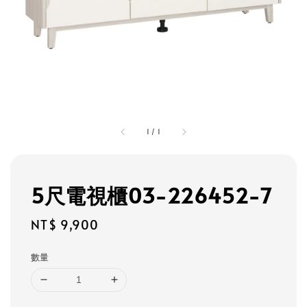
1
/
1
5尺電視櫃03-226452-7
Regular
NT$ 9,900
price
數量