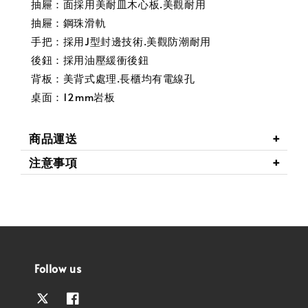
抽屜：面採用美耐皿木心板.美觀耐用
抽屜：鋼珠滑軌
手把：採用J型封邊技術.美觀防潮耐用
後鈕：採用油壓緩衝後鈕
背板：美背式處理.長櫃均有電線孔
桌面：12mm岩板
商品運送
注意事項
Follow us