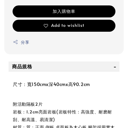
加入購物車
Add to wishlist
分享
商品規格
尺寸：寬150cmx深40cmx高90.2cm
附活動隔板2片
岩板：1.2cm亮面岩板(岩板特性：高強度、耐磨耐
刮、耐高溫、易清潔)
材質：質：正面.側板.桌面板為木心板.腳架採用實木