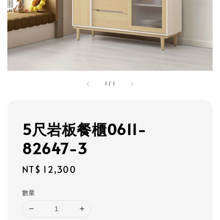
1
/
1
5尺岩板餐櫃0611-
82647-3
Regular
NT$ 12,300
price
數量