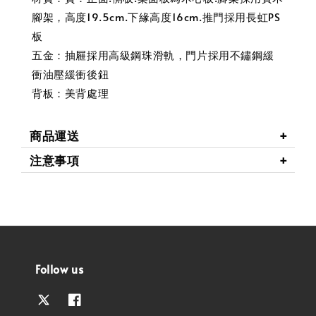
腳架，高度19.5cm.下緣高度16cm.推門採用長虹PS
板
五金：抽屜採用高級鋼珠滑軌，門片採用不鏽鋼緩
衝油壓緩衝後鈕
背板：美背處理
商品運送
注意事項
Follow us