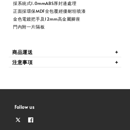
採系統式1.0mmABS厚封邊處理
正面採環保MDF全包覆經優耐坦噴漆
金色電鍍把手及12mm高金屬腳座
門內附一片隔板
商品運送
注意事項
Follow us