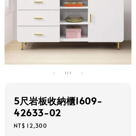
1
/
1
5尺岩板收納櫃1609-
42633-02
Regular
NT$ 12,300
price