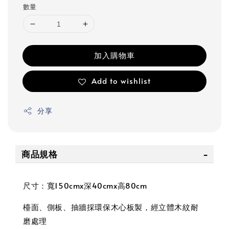
數量
加入購物車
Add to wishlist
分享
商品規格
尺寸：寬150cmx深40cmx高80cm
檯面、側板、抽牆採環保木心板製，經立體木紋耐
磨處理