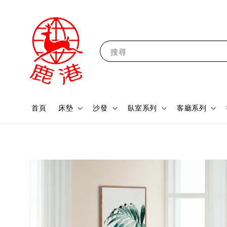
搜尋
首頁
床墊
沙發
臥室系列
客廳系列