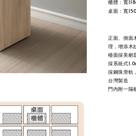
櫃體：寬118
桌面：寬15
正面、側面
理，增添木紋
檯面採美耐
採系統式1.
採鋼珠滑軌
台灣製造
門內附一隔