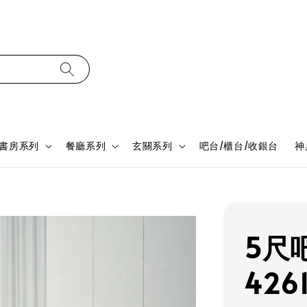
書房系列
餐廳系列
玄關系列
吧台/櫃台/收銀台
神
5尺
4261