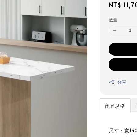
Regular
NT$ 11,7
price
數量
分享
商品規格
尺寸：寬150