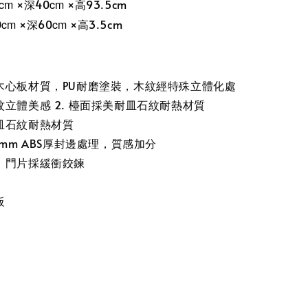
cm
×深40
cm
×高93.5cm
0
cm
×深60
cm
×高3.5cm
木心板材質，PU耐磨塗裝，木紋經特殊立體化處
立體美感 2. 檯面採美耐皿石紋耐熱材質
皿石紋耐熱材質
0mm ABS厚封邊處理，質感加分
，門片採緩衝鉸鍊
板