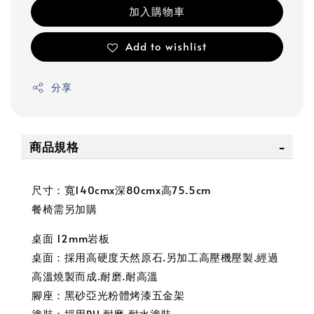
加入購物車
Add to wishlist
分享
商品規格
尺寸：寬140cmx深80cmx高75.5cm
餐椅需另加購
桌面 12mm岩板
桌面：採用高硬度天然原石.另加工高壓機壓製.經過
高溫燒製而成.耐磨.耐高溫
腳座：黑砂亞光粉體烤漆五金架
塗裝：採用PU.耐磨.耐水塗裝