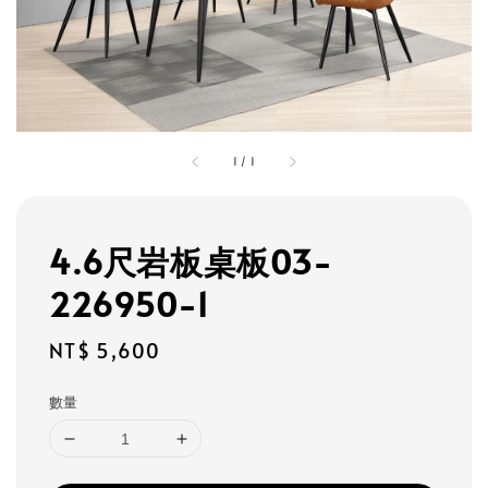
1
/
1
4.6尺岩板桌板03-
226950-1
Regular
NT$ 5,600
price
數量