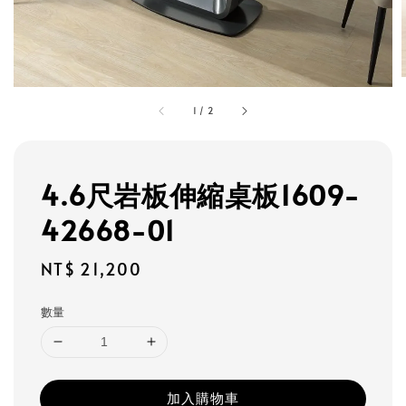
1
/
2
4.6尺岩板伸縮桌板1609-
42668-01
Regular
NT$ 21,200
price
數量
加入購物車