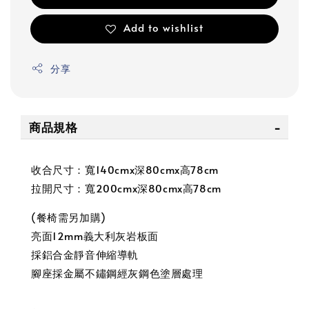
Add to wishlist
分享
商品規格
收合尺寸：寬140cmx深80cmx高78cm
拉開尺寸：寬200cmx深80cmx高78cm
(餐椅需另加購)
亮面12mm義大利灰岩板面
採鋁合金靜音伸縮導軌
腳座採金屬不鏽鋼經灰鋼色塗層處理