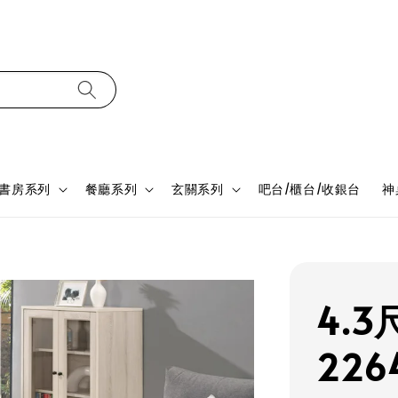
書房系列
餐廳系列
玄關系列
吧台/櫃台/收銀台
神
4.
226