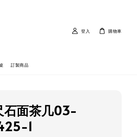
登入
購物車
桌
訂製商品
3尺石面茶几03-
425-1