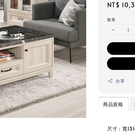
Regular
NT$ 10,
price
數量
分享
商品規格
尺寸：寬131c