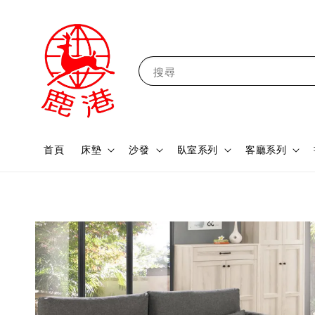
搜尋
首頁
床墊
沙發
臥室系列
客廳系列