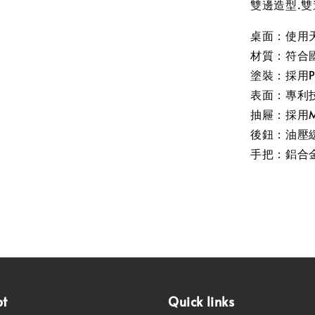
雙邊造型.雙
桌面：使用
材質：符合
塗裝：採用P
表面：專利
抽屜：採用M
後鈕：油壓
手把：鋁合
pt
Quick links