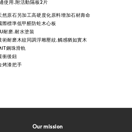
邊使用.附活動隔板2片
天然原石另加工高硬度化原料增加石材壽命
國際標準低甲醛防蛀木心板
U耐磨.耐水塗裝
技術耐磨木紋同調浮雕壓紋.觸感猶如實木
IT鋼珠滑軌
緩衝後鈕
金烤漆把手
Our mission