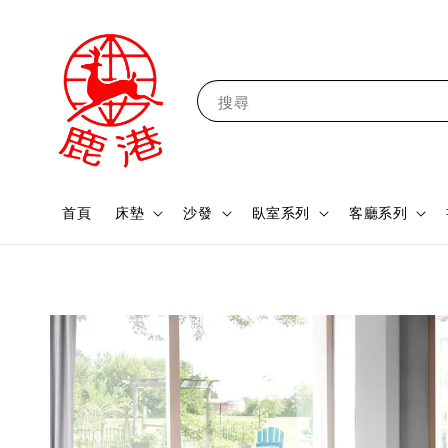
搜尋
首頁
床墊
沙發
臥室系列
客廳系列