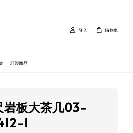
登入
購物車
桌
訂製商品
3尺岩板大茶几03-
412-1