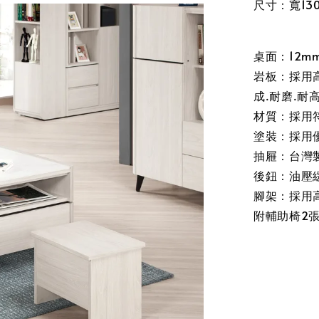
尺寸：寬130
桌面：12m
岩板：採用
成.耐磨.耐
材質：採用
塗裝：採用
抽屜：台灣
後鈕：油壓
腳架：採用高
附輔助椅2