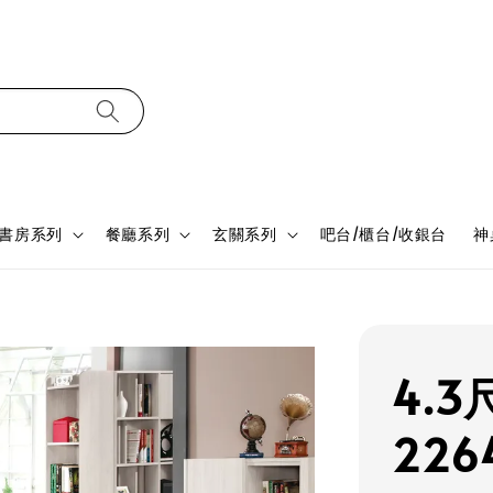
書房系列
餐廳系列
玄關系列
吧台/櫃台/收銀台
神
4.
226