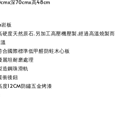
cmx深70cmx高48cm
m岩板
高硬度天然原石.另加工高壓機壓製.經過高溫燒製而
高溫
符合國際標準低甲醛防蛀木心板
優麗坦耐磨處理
製造鋼珠滑軌
緩衝後鈕
度12CM防鏽五金烤漆
張