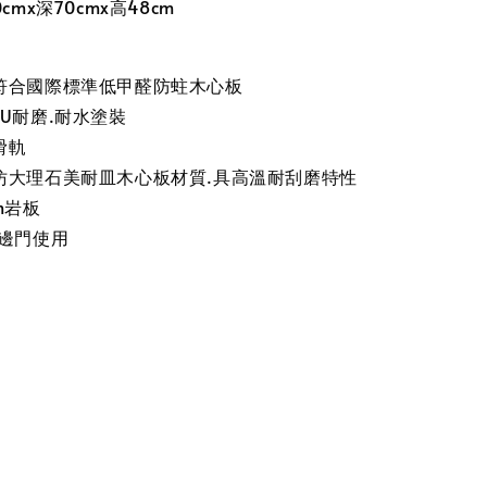
cmx深70cmx高48cm
符合國際標準低甲醛防蛀木心板
U耐磨.耐水塗裝
滑軌
仿大理石美耐皿木心板材質.具高溫耐刮磨特性
m岩板
單邊門使用