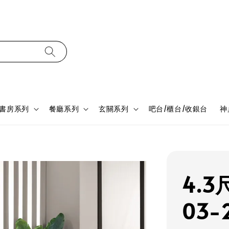
書房系列
餐廳系列
玄關系列
吧台/櫃台/收銀台
神
4.
03-