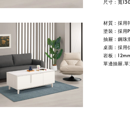
尺寸：寬130
材質：採用
塗裝：採用P
抽屜：鋼珠
桌面：採用
岩板：12m
單邊抽屜.