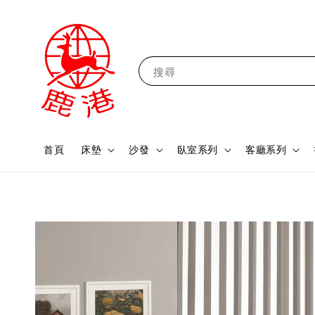
搜尋
首頁
床墊
沙發
臥室系列
客廳系列