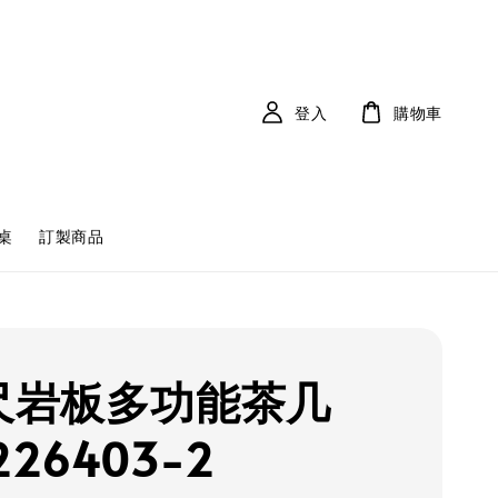
登入
購物車
桌
訂製商品
3尺岩板多功能茶几
226403-2