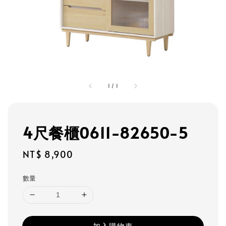
1
/
1
4尺餐櫃0611-82650-5
Regular
NT$ 8,900
price
數量
加入購物車