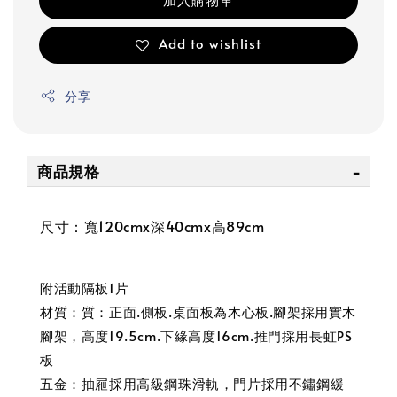
Add to wishlist
分享
商品規格
尺寸：寬120cmx深40cmx高89cm
附活動隔板1片
材質：質：正面.側板.桌面板為木心板.腳架採用實木
腳架，高度19.5cm.下緣高度16cm.推門採用長虹PS
板
五金：抽屜採用高級鋼珠滑軌，門片採用不鏽鋼緩