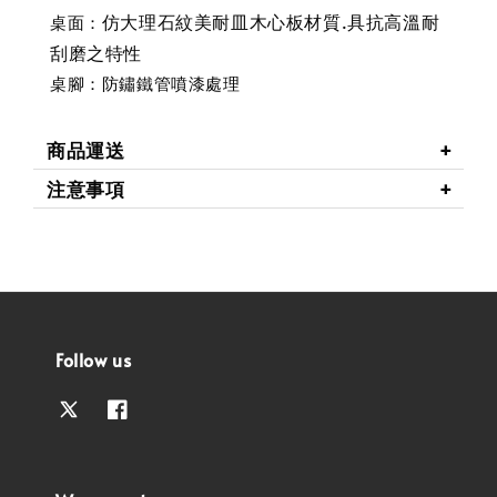
仿大理石紋美耐皿木心板材質.具抗高溫耐
桌面：
刮磨之特性
桌腳：防鏽鐵管噴漆處理
商品運送
注意事項
Follow us