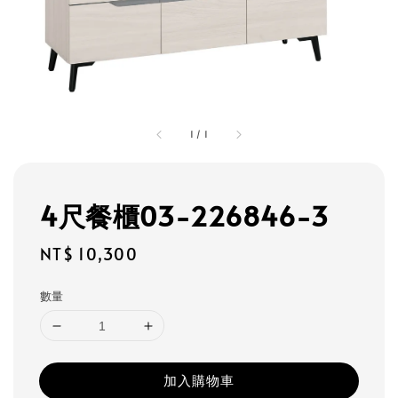
1
/
1
4尺餐櫃03-226846-3
Regular
NT$ 10,300
price
數量
加入購物車