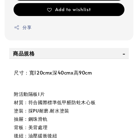
Add to wishlist
分享
商品規格
尺寸：寬120cmx深40cmx高90cm
附活動隔板1片
材質：符合國際標準低甲醛防蛀木心板
塗裝：採PU耐磨.耐水塗裝
抽屜：鋼珠滑軌
背板：美背處理
後紐：油壓緩衝後紐