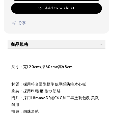
Add to wishlist
分享
商品規格
尺寸：寬120cmx深60cmx高48cm
材質：採用符合國際標準低甲醛防蛀木心板
塗裝：採用PU耐磨.耐水塗裝
門片：採用18mmMDF經CNC加工再塗裝包覆.美觀
耐用
抽屜：鋼珠滑軌