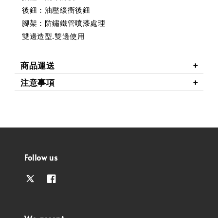
後鈕：油壓緩衝後鈕
腳架：防鏽鐵管噴漆處理
雙邊造型.雙邊使用
商品運送
注意事項
Follow us