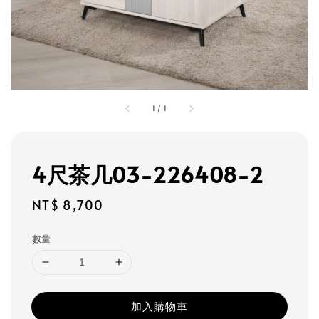
1
/
1
4尺茶几03-226408-2
Regular
NT$ 8,700
price
數量
加入購物車