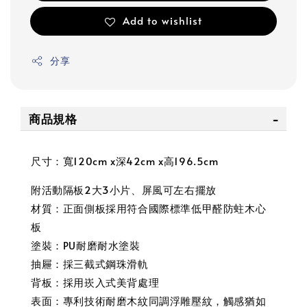
Add to wishlist
分享
商品規格
尺寸：寬120cm x深42cm x高196.5cm
附活動隔板2大3小片、屏風可左右擺放
材質：正面側板採用符合國際標準低甲醛防蛀木心
板
塗裝：PU耐磨耐水塗裝
抽屜：採三截式鋼珠滑軌
背板：採用崁入式美背處理
表面：專利技術耐磨木紋同調浮雕壓紋，觸感猶如