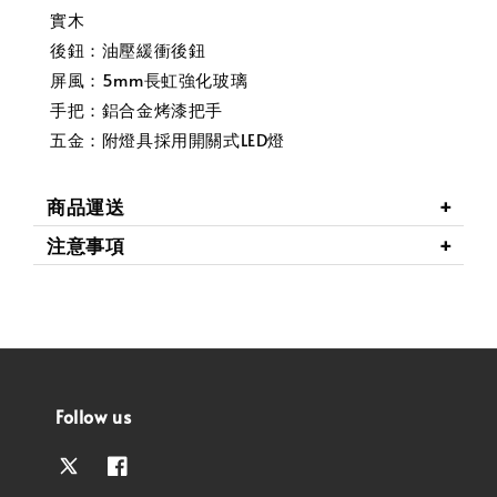
實木
後鈕：油壓緩衝後鈕
屏風：5mm長虹強化玻璃
手把：鋁合金烤漆把手
五金：附燈具採用開關式LED燈
商品運送
注意事項
Follow us