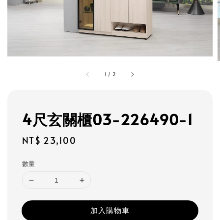
1
/
2
4尺玄關櫃03-226490-1
Regular
NT$ 23,100
price
數量
加入購物車