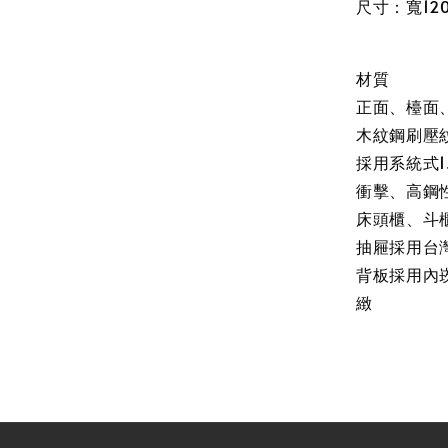
尺寸：寬120
材質
正面、檯面
木紋鋼刷壓
採用系統式1
衝擊、高鋼
床頭櫃、斗
抽屜採用台
背板採用內
緻