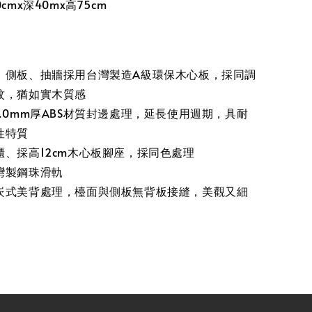
cmx深40mx高75cm
、側板、抽牆採用台灣製造A級環保木心板，採同調
紋，猶如實木質感
.0mm厚ABS材質封邊處理，延長使用週期，具耐
性特質
櫃、採高12cm木心板腳座，採同色處理
灣製鋼珠滑軌
崁式美背處理，檯面與側板無背板接縫，美觀又細