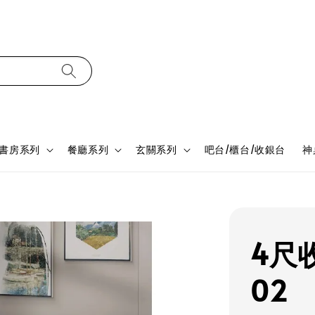
書房系列
餐廳系列
玄關系列
吧台/櫃台/收銀台
神
4尺收
02