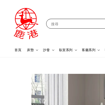
搜尋
首頁
床墊
沙發
臥室系列
客廳系列