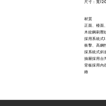
尺寸：寬120
材質
正面、檯面
木紋鋼刷壓
採用系統式1
衝擊、高鋼
採系統式斜
抽屜採用台
背板採用內
緻