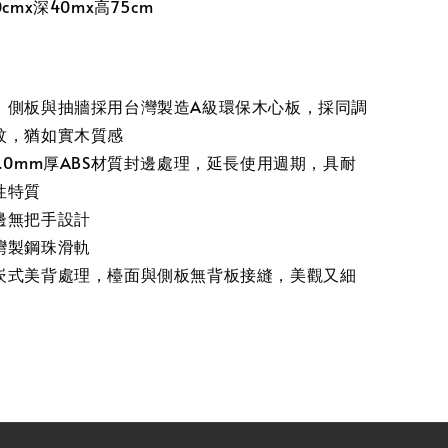
cmx深40mx高75cm
、側板與抽牆採用台灣製造A級環保木心板，採同調
紋，猶如實木質感
.0mm厚ABS材質封邊處理，延長使用週期，具耐
性特質
邊無把手設計
灣製鋼珠滑軌
崁式美背處理，檯面與側板無背板接縫，美觀又細