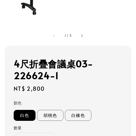
1
/
5
4尺折疊會議桌03-
226624-1
Regular
NT$ 2,800
price
顏色
白色
胡桃色
白橡色
數量