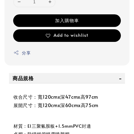
加入購物車
Add to wishlist
分享
商品規格
尺寸：寬120cmx深47cmx高97cm
收合
尺寸：
寬120cmx深60cmx高75cm
展開
材質：E1三聚氰胺板+1.5mmPVC封邊
桌腳：防鏽鐵管靜電噴塑腳