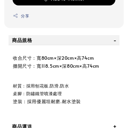
分享
商品規格
收合尺寸：寬80cm×深20cm×高74cm
攤開尺寸：
寬118.5cm×深80cm×高74cm
材質：採用刨花板.防滑.防水
桌腳：防鏽鐵管噴漆處理
塗裝：採用優麗坦耐磨.耐水塗裝
商品運送