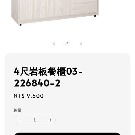
1
/
1
4尺岩板餐櫃03-
226840-2
Regular
NT$ 9,500
price
數量