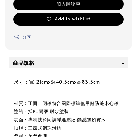
加入購物車
Add to wishlist
分享
商品規格
尺寸：寬121cmx深40.5cmx高83.5cm
材質：正面、側板符合國際標準低甲醛防蛀木心板
塗裝：採PU耐磨.耐水塗裝
表面：專利技術同調浮雕壓紋.觸感猶如實木
抽屜：三節式鋼珠滑軌
背板：美背處理