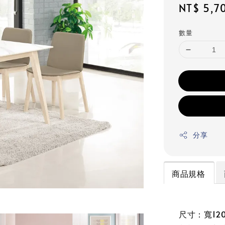
Regular
NT$ 5,7
price
數量
分享
商品規格
尺寸：寬120