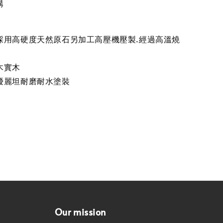
購
採用高硬度天然原石另加工高壓機壓製.經過高溫燒
木實木
優麗坦耐磨耐水塗裝
Our mission