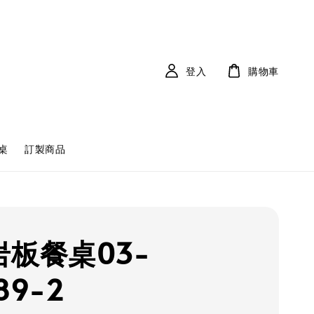
登入
購物車
桌
訂製商品
岩板餐桌03-
89-2