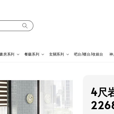
書房系列
餐廳系列
玄關系列
吧台/櫃台/收銀台
神
4尺
226