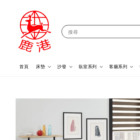
搜尋
首頁
床墊
沙發
臥室系列
客廳系列