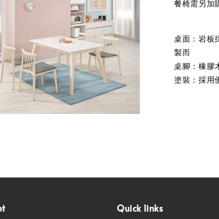
餐椅需另加
桌面：岩板
製而
桌腳：橡膠
塗裝：採用
pt
Quick links