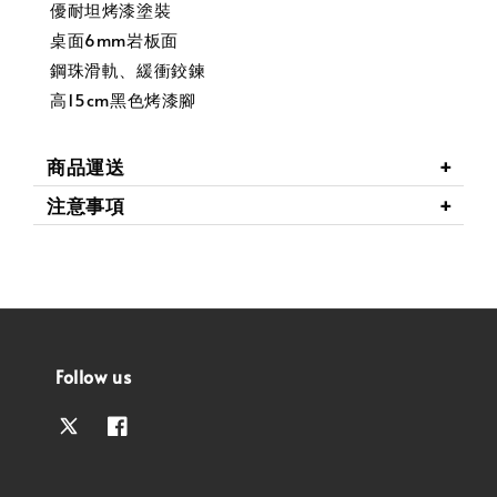
優耐坦烤漆塗裝
桌面6mm岩板面
鋼珠滑軌、緩衝鉸鍊
高15cm黑色烤漆腳
商品運送
注意事項
Follow us