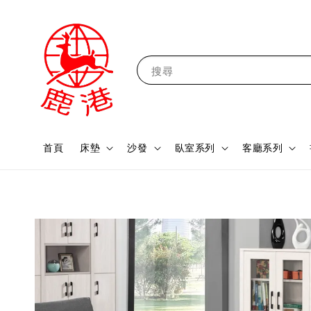
搜尋
首頁
床墊
沙發
臥室系列
客廳系列