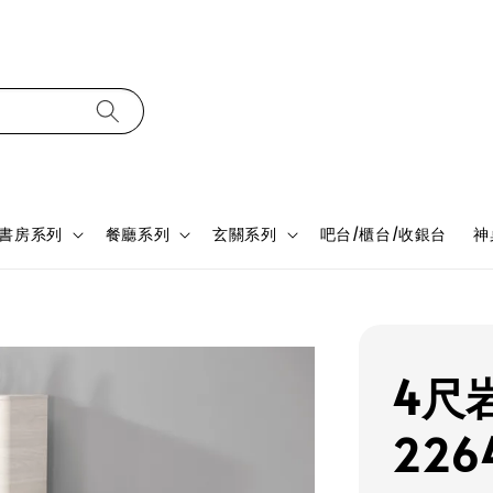
書房系列
餐廳系列
玄關系列
吧台/櫃台/收銀台
神
4尺
226