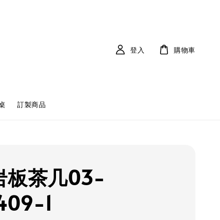
登入
購物車
桌
訂製商品
岩板茶几03-
409-1