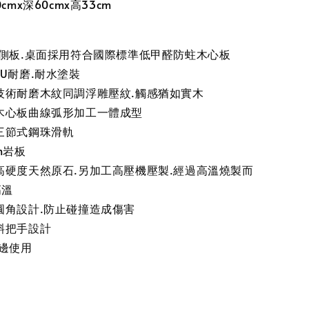
cmx深60cmx高33cm
.側板.桌面採用符合國際標準低甲醛防蛀木心板
U耐磨.耐水塗裝
技術耐磨木紋同調浮雕壓紋.觸感猶如實木
木心板曲線弧形加工一體成型
三節式鋼珠滑軌
m岩板
高硬度天然原石.另加工高壓機壓製.經過高溫燒製而
高溫
圓角設計.防止碰撞造成傷害
斜把手設計
雙邊使用