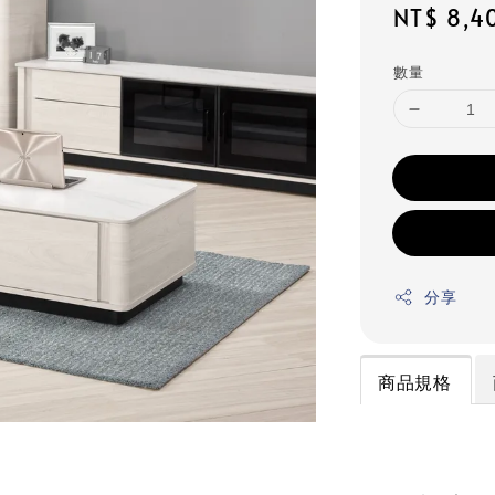
Regular
NT$ 8,4
price
數量
分享
商品規格