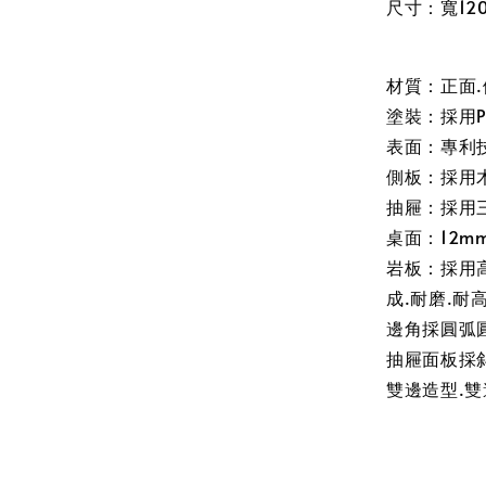
尺寸：寬120
材質：正面
塗裝：採用P
表面：專利
側板：採用
抽屜：採用
桌面：12m
岩板：採用
成.耐磨.耐
邊角採圓弧
抽屜面板採
雙邊造型.