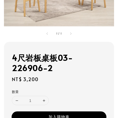
1
/
1
4尺岩板桌板03-
226906-2
Regular
NT$ 3,200
price
數量
加入購物車