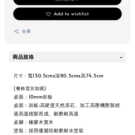
Add to wishlist
分享
商品規格
寬130.5cmx深80.5cmx高74.5cm
尺寸：
(餐椅需另加購)
桌面：10mm
岩板
桌面：岩板:高硬度天然原石、加工高壓機壓製經
過高溫燒製而成、耐磨耐高溫
桌腳：橡膠木實木
塗裝：採用優麗坦耐磨耐水塗裝