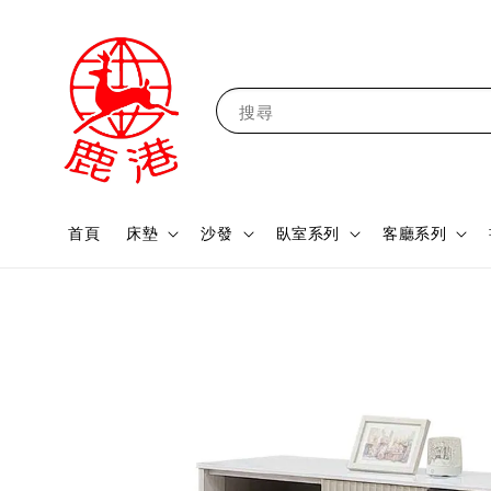
搜尋
首頁
床墊
沙發
臥室系列
客廳系列