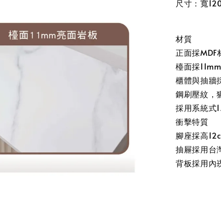
尺寸：寬120
材質
正面採MD
檯面採11
櫃體與抽牆
鋼刷壓紋，
採用系統式1
衝擊特質
腳座採高12
抽屜採用台
背板採用內