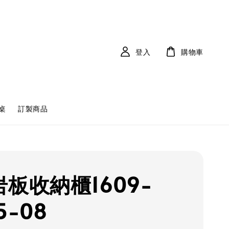
登入
購物車
桌
訂製商品
岩板收納櫃1609-
5-08