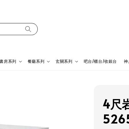
書房系列
餐廳系列
玄關系列
吧台/櫃台/收銀台
神
4尺
526