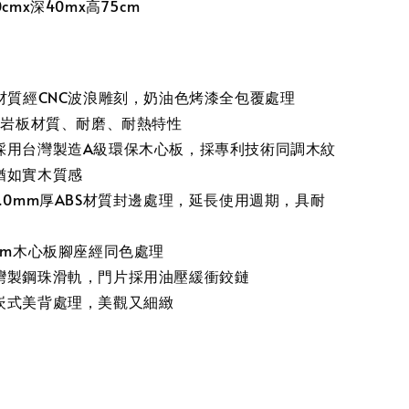
cmx深40mx高75cm
F材質經CNC波浪雕刻，奶油色烤漆全包覆處理
mm岩板材質、耐磨、耐熱特性
採用台灣製造A級環保木心板，採專利技術同調木紋
猶如實木質感
.0mm厚ABS材質封邊處理，延長使用週期，具耐
cm木心板腳座經同色處理
灣製鋼珠滑軌，門片採用油壓緩衝鉸鏈
崁式美背處理，美觀又細緻