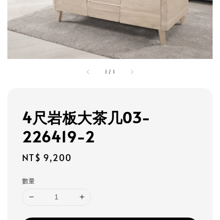
1
/
1
4尺岩板大茶几03-
226419-2
Regular
NT$ 9,200
price
數量