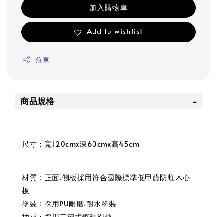
加入購物車
Add to wishlist
分享
商品規格
尺寸：寬120cmx深60cmx高45cm
材質：正面.側板採用符合國際標準低甲醛防蛀木心
板
塗裝：採用PU耐磨.耐水塗裝
抽屜：採用三節式鋼珠滑軌