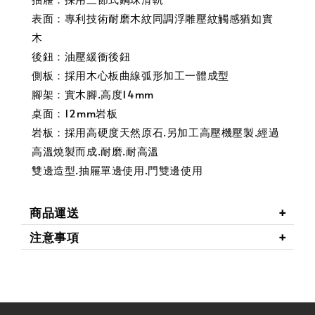
表面：專利技術耐磨木紋同調浮雕壓紋觸感猶如實
木
後鈕：油壓緩衝後鈕
側板：採用木心板曲線弧形加工一體成型
腳架：實木腳.高度14mm
桌面：12mm岩板
岩板：採用高硬度天然原石.另加工高壓機壓製.經過
高溫燒製而成.耐磨.耐高溫
雙邊造型.抽屜單邊使用.門雙邊使用
商品運送
注意事項