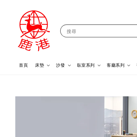
搜尋
首頁
床墊
沙發
臥室系列
客廳系列