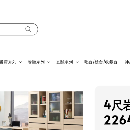
書房系列
餐廳系列
玄關系列
吧台/櫃台/收銀台
神
4尺
226