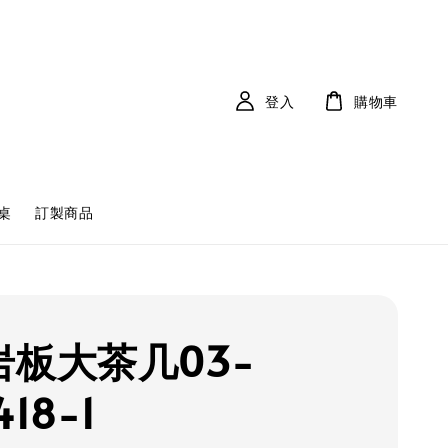
登入
購物車
桌
訂製商品
岩板大茶几03-
418-1