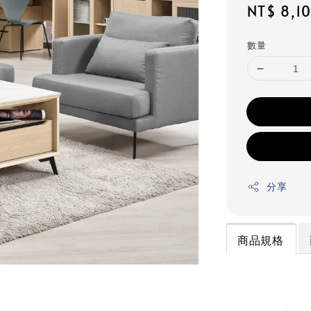
Regular
NT$ 8,1
price
數量
分享
商品規格