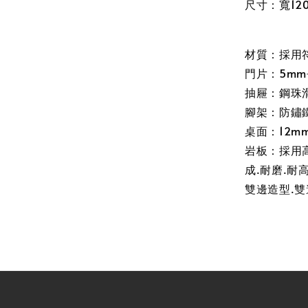
尺寸：寬120
材質：採用
門片：5mm
抽屜：鋼珠
腳架：防鏽鐵
桌面：12m
岩板：採用
成.耐磨.耐
雙邊造型.