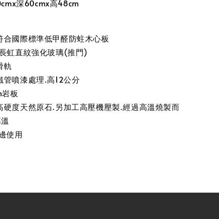
cmx深60cmx高48cm
符合國際標準低甲醛防蛀木心板
長虹直紋強化玻璃(推門)
滑軌
管噴漆處理.高12公分
m岩板
高硬度天然原石.另加工高壓機壓製.經過高溫燒製而
高溫
雙邊使用