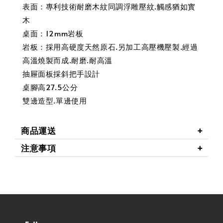
表面：專利技術耐磨木紋同調浮雕壓紋.觸感猶如實
木
桌面：12mm岩板
岩板：採用高硬度天然原石.另加工高壓機壓製.經過
高溫燒製而成.耐磨.耐高溫
抽屜面板採斜把手設計
桌腳高27.5公分
雙邊造型.單邊使用
商品運送
注意事項