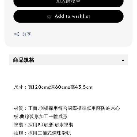
加入購物車
Add to wishlist
分享
商品規格
尺寸：寬120cmx深60cmx高43.5cm
材質：正面.側板採用符合國際標準低甲醛防蛀木心
板.曲線弧形加工一體成形
塗裝：採用PU耐磨.耐水塗裝
抽屜：採用三節式鋼珠滑軌