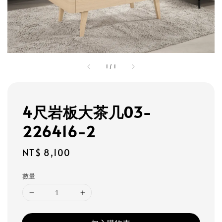
1
/
1
4尺岩板大茶几03-
226416-2
Regular
NT$ 8,100
price
數量