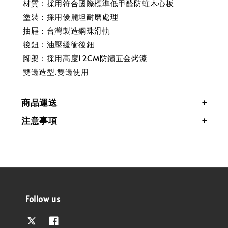
材質：採用符合國際標準低甲醛防蛀木心板
塗裝：採用優麗坦耐磨處理
抽屜：台灣製造鋼珠滑軌
後鈕：油壓緩衝後鈕
腳架：採用高度12CM防鏽五金烤漆
雙邊造型.雙邊使用
商品運送
注意事項
Follow us