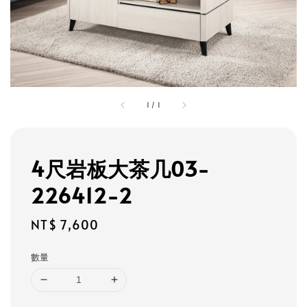
1
/
1
4尺岩板大茶几03-
226412-2
Regular
NT$ 7,600
price
數量