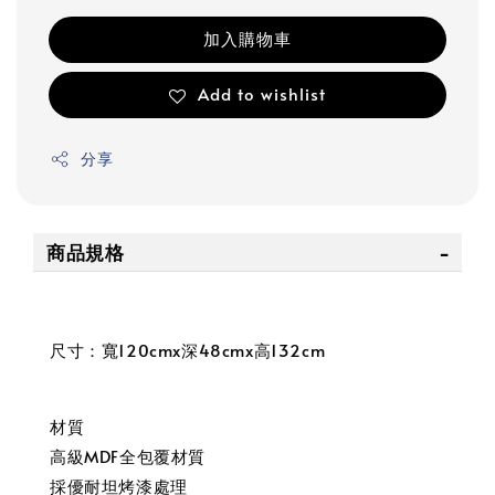
加入購物車
Add to wishlist
分享
商品規格
尺寸：寬120cmx深48cmx高132cm
材質
高級MDF全包覆材質
採優耐坦烤漆處理