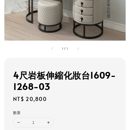
1
/
1
4尺岩板伸縮化妝台1609-
1268-03
Regular
NT$ 20,800
price
數量