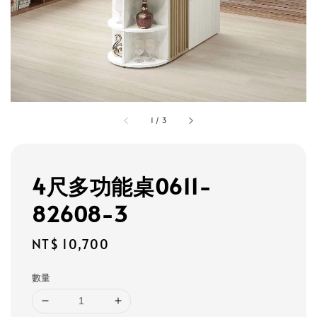
1
/
3
4尺多功能桌0611-
82608-3
Regular
NT$ 10,700
price
數量