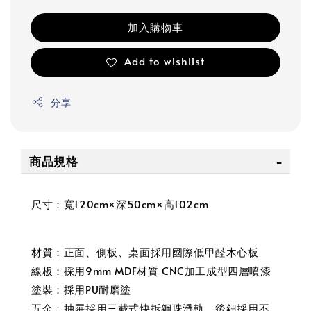
加入購物車
Add to wishlist
分享
商品規格
尺寸：寬120cm×深50cm×高102cm
材質：正面、側板、桌面採用國際低甲醛木心板
線板：採用9mm MDF材質 CNC加工成型四層噴漆
塗裝：採用PU耐磨塗
五金：抽屜採用三截式快拆鋼珠滑軌，後鈕採用不