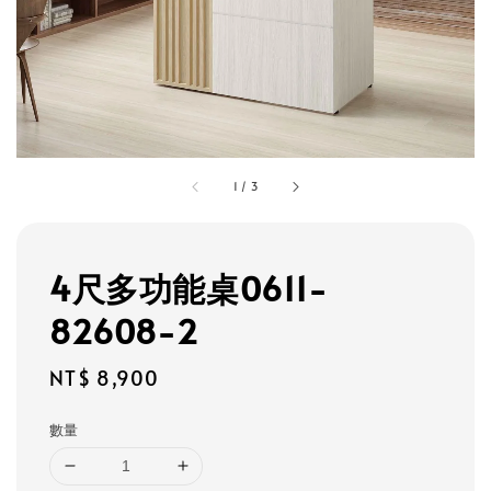
1
/
3
4尺多功能桌0611-
82608-2
Regular
NT$ 8,900
price
數量