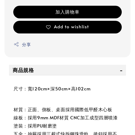
加入購物車
Add to wishlist
分享
商品規格
尺寸：寬120cm×深50cm×高102cm
材質：正面、側板、桌面採用國際低甲醛木心板
線板：採用9mm MDF材質 CNC加工成型四層噴漆
塗裝：採用PU耐磨塗
五金：抽屜採用三截式快拆鋼珠滑軌，後鈕採用不