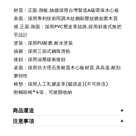
材質：正面.側板.抽牆採用台灣製造A級環保木心板
表面：採用專利技術同調木紋鋼刷壓紋猶如實木質
感 正面.側面：採用PVC壓皮革紋路.採用斜邊式無把
手設計
塗裝：採用PU耐磨.耐水塗裝
抽屜：採用三節式鋼珠滑軌
後鈕：採用油壓緩衝後鈕
桌面：採用仿大理石美耐皿木心板材質.具高溫.耐刮
磨特性
椅墊：採用人工乳膠皮革(貓抓皮)(不可拆洗)
附輔助椅*4張，可掀開收納
商品運送
注意事項