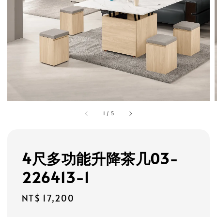
1
/
5
4尺多功能升降茶几03-
226413-1
Regular
NT$ 17,200
price