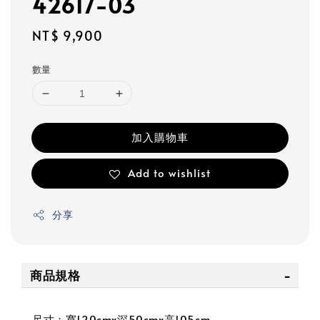
42617-03
Regular
NT$ 9,900
price
數量
加入購物車
Add to wishlist
分享
商品規格
尺寸：寬120cmx深50cmx高105cm