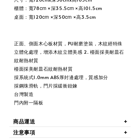
cm
cm
櫃體：寬78
×深35.5
×高101.5cm
cm
cm
桌面：寬120
×深50
×高3.5cm
正面、側面木心板材質，PU耐磨塗裝，木紋經特殊
立體化處理，增添木紋立體美感 2. 檯面採美耐皿石
紋耐熱材質
檯面採美耐皿石紋耐熱材質
採系統式1.0mm ABS厚封邊處理，質感加分
採鋼珠滑軌，門片採緩衝鉸鍊
台灣製造
門內附一隔板
商品運送
注意事項