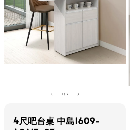
1
/
2
4尺吧台桌 中島1609-