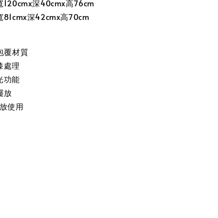
20cmx深40cmx高76cm
1cmx深42cmx高70cm
包覆材質
漆處理
光功能
擺放
擺放使用