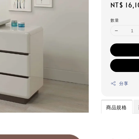
Regular
NT$ 16,
price
數量
分享
商品規格