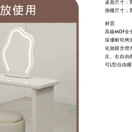
桌面尺寸：寬1
側櫃尺寸：寬8
材質
高級MDF全
採優耐坦烤
化妝鏡含燈
左、右自由
可L型自由