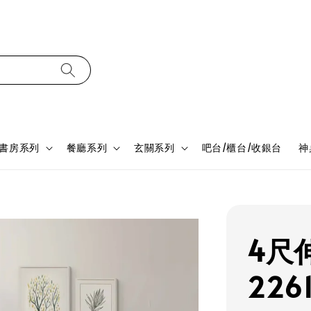
書房系列
餐廳系列
玄關系列
吧台/櫃台/收銀台
神
4尺
226