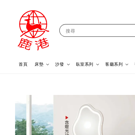
搜尋
首頁
床墊
沙發
臥室系列
客廳系列