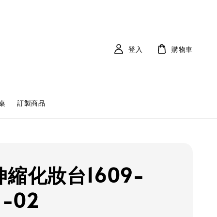
登入
購物車
桌
訂製商品
伸縮化妝台1609-
1-02