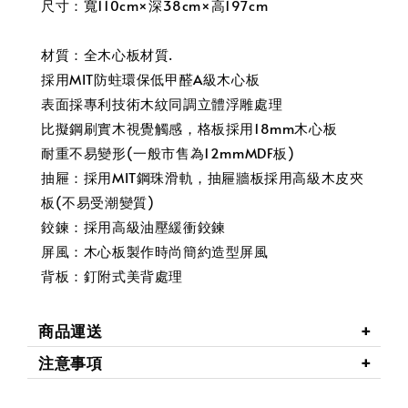
尺寸：寬110cm×深38cm×高197cm
材質：全木心板材質.
採用MIT防蛀環保低甲醛A級木心板
表面採專利技術木紋同調立體浮雕處理
比擬鋼刷實木視覺觸感，格板採用18mm木心板
耐重不易變形(一般市售為12mmMDF板)
抽屜：採用MIT鋼珠滑軌，抽屜牆板採用高級木皮夾
板(不易受潮變質)
鉸鍊：採用高級油壓緩衝鉸鍊
屏風：木心板製作時尚簡約造型屏風
背板：釘附式美背處理
商品運送
注意事項