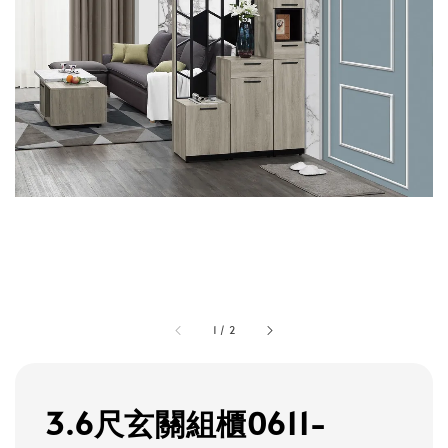
1
/
2
3.6尺玄關組櫃0611-