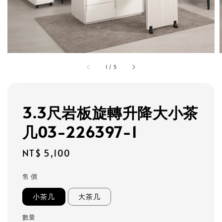
1
/
5
3.3尺岩板旋轉升降大小茶
几03-226397-1
Regular
NT$ 5,100
price
售 價
小茶几
大茶几
數量